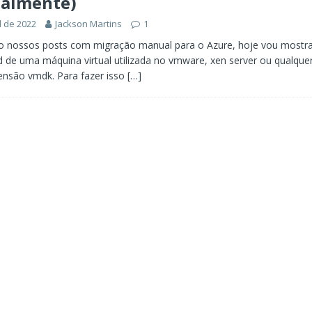
almente)
l de 2022
Jackson Martins
1
o nossos posts com migração manual para o Azure, hoje vou mostr
d de uma máquina virtual utilizada no vmware, xen server ou qualque
xtensão vmdk. Para fazer isso
[…]