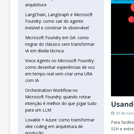
real sem criar uma URA com IA
INTELIG
arquitetura
[ 16 de janeiro de 2026 ]
Orchestration W
LangChain, LangGraph e Microsoft
Foundry: como sair do agente
que jogar tudo para um LLM
INTELIGÊN
invisível e construir IA observável
[ 25 de abril de 2026 ]
Vibe Coding com L
Microsoft Foundry em GA: como
INTELIGÊNCIA ARTIFICIAL
migrar do clássico sem transformar
IA em dívida técnica
Voice Agents no Microsoft Foundry:
como desenhar experiências de voz
em tempo real sem criar uma URA
com IA
Orchestration Workflow no
Microsoft Foundry: quando rotear
Usand
intenção é melhor do que jogar tudo
para um LLM
30 de no
Lovable + Azure: como transformar
Para facili
vibe coding em arquitetura de
SSH e entre
produção