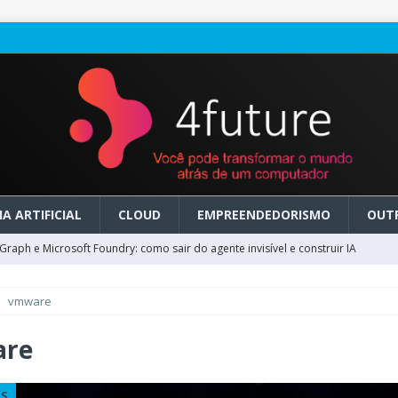
A ARTIFICIAL
CLOUD
EMPREENDEDORISMO
OUT
raph e Microsoft Foundry: como sair do agente invisível e construir IA
vmware
ry em GA: como migrar do clássico sem transformar IA em dívida
re
 no Microsoft Foundry: como desenhar experiências de voz em tempo
ES