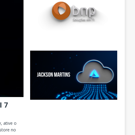
I 7
, ative o
store no