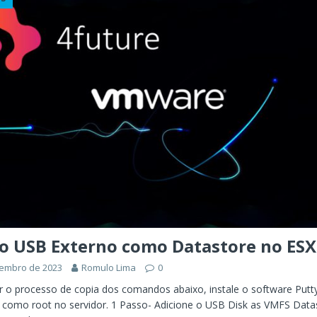
ÊNCIA ARTIFICIAL
orkflow no Microsoft Foundry: quando rotear intenção é melhor do
CIA ARTIFICIAL
ovable e Azure: como criar rápido sem abandonar arquitetura
o USB Externo como Datastore no ESX
vembro de 2023
Romulo Lima
0
tar o processo de copia dos comandos abaixo, instale o software Putty
 como root no servidor. 1 Passo- Adicione o USB Disk as VMFS Data