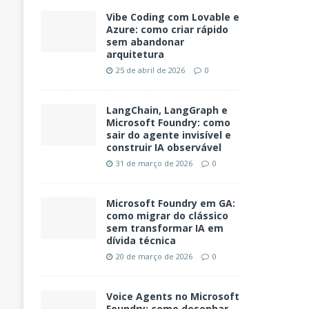
Vibe Coding com Lovable e
Azure: como criar rápido
sem abandonar
arquitetura
25 de abril de 2026
0
LangChain, LangGraph e
Microsoft Foundry: como
sair do agente invisível e
construir IA observável
31 de março de 2026
0
Microsoft Foundry em GA:
como migrar do clássico
sem transformar IA em
dívida técnica
20 de março de 2026
0
Voice Agents no Microsoft
Foundry: como desenhar