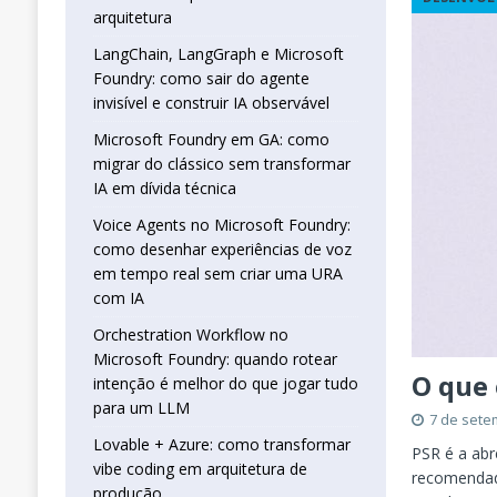
real sem criar uma URA com IA
INTELIG
arquitetura
[ 16 de janeiro de 2026 ]
Orchestration W
LangChain, LangGraph e Microsoft
Foundry: como sair do agente
que jogar tudo para um LLM
INTELIGÊN
invisível e construir IA observável
[ 25 de abril de 2026 ]
Vibe Coding com L
Microsoft Foundry em GA: como
INTELIGÊNCIA ARTIFICIAL
migrar do clássico sem transformar
IA em dívida técnica
Voice Agents no Microsoft Foundry:
como desenhar experiências de voz
em tempo real sem criar uma URA
com IA
Orchestration Workflow no
Microsoft Foundry: quando rotear
O que
intenção é melhor do que jogar tudo
para um LLM
7 de sete
Lovable + Azure: como transformar
PSR é a abr
vibe coding em arquitetura de
recomendad
produção