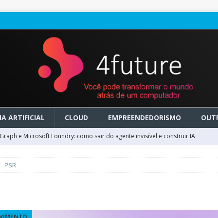
A ARTIFICIAL
CLOUD
EMPREENDEDORISMO
OUT
raph e Microsoft Foundry: como sair do agente invisível e construir IA
PSR
ry em GA: como migrar do clássico sem transformar IA em dívida
 no Microsoft Foundry: como desenhar experiências de voz em tempo
VIMENTO