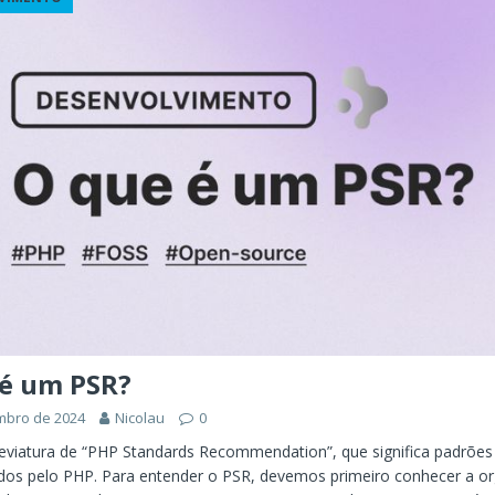
ÊNCIA ARTIFICIAL
orkflow no Microsoft Foundry: quando rotear intenção é melhor do
CIA ARTIFICIAL
ovable e Azure: como criar rápido sem abandonar arquitetura
 é um PSR?
mbro de 2024
Nicolau
0
eviatura de “PHP Standards Recommendation”, que significa padrões
os pelo PHP. Para entender o PSR, devemos primeiro conhecer a o