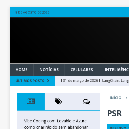
8 DE AGOSTO DE 2026
HOME
NOTÍCIAS
CELULARES
INTELIGÊNCI
[ 31 de março de 2026 ]
LangChain, LangG
ÚLTIMOS POSTS
observável
OUTROS
INÍCIO
[ 20 de março de 2026 ]
Microsoft Found
técnica
INTELIGÊNCIA ARTIFICIAL
PSR
[ 27 de fevereiro de 2026 ]
Voice Agents
Vibe Coding com Lovable e Azure:
como criar rápido sem abandonar
DESENVOL