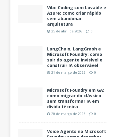
Vibe Coding com Lovable e
Azure: como criar rápido
sem abandonar
arquitetura
25 de abril de 2026
0
LangChain, LangGraph e
Microsoft Foundry: como
sair do agente invisível e
construir IA observável
31 de março de 2026
0
Microsoft Foundry em GA:
como migrar do clássico
sem transformar IA em
dívida técnica
20 de março de 2026
0
Voice Agents no Microsoft
Foundry: como desenhar