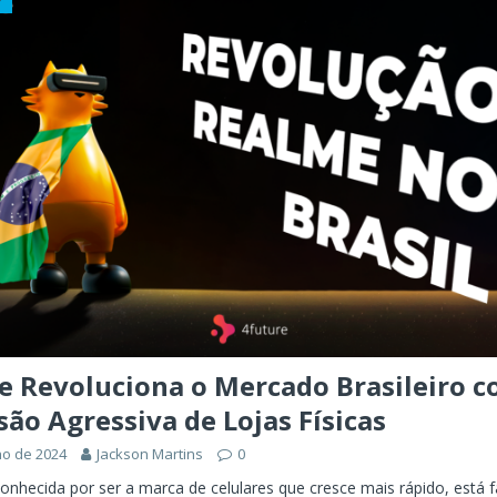
ÊNCIA ARTIFICIAL
orkflow no Microsoft Foundry: quando rotear intenção é melhor do
CIA ARTIFICIAL
ovable e Azure: como criar rápido sem abandonar arquitetura
e Revoluciona o Mercado Brasileiro 
ão Agressiva de Lojas Físicas
ho de 2024
Jackson Martins
0
onhecida por ser a marca de celulares que cresce mais rápido, está 