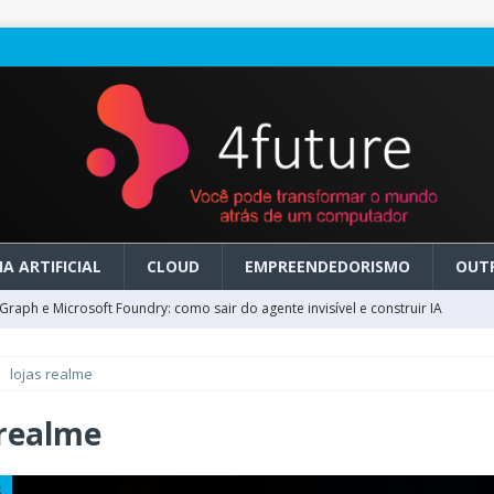
A ARTIFICIAL
CLOUD
EMPREENDEDORISMO
OUT
raph e Microsoft Foundry: como sair do agente invisível e construir IA
lojas realme
ry em GA: como migrar do clássico sem transformar IA em dívida
 realme
 no Microsoft Foundry: como desenhar experiências de voz em tempo
S