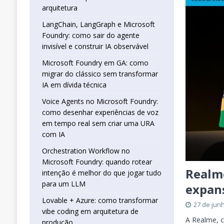
real sem criar uma URA com IA
INTELIG
arquitetura
[ 16 de janeiro de 2026 ]
Orchestration W
LangChain, LangGraph e Microsoft
Foundry: como sair do agente
que jogar tudo para um LLM
INTELIGÊN
invisível e construir IA observável
[ 25 de abril de 2026 ]
Vibe Coding com L
Microsoft Foundry em GA: como
INTELIGÊNCIA ARTIFICIAL
migrar do clássico sem transformar
IA em dívida técnica
Voice Agents no Microsoft Foundry:
como desenhar experiências de voz
em tempo real sem criar uma URA
com IA
Orchestration Workflow no
Microsoft Foundry: quando rotear
Realm
intenção é melhor do que jogar tudo
para um LLM
expans
Lovable + Azure: como transformar
27 de jun
vibe coding em arquitetura de
A Realme, c
produção