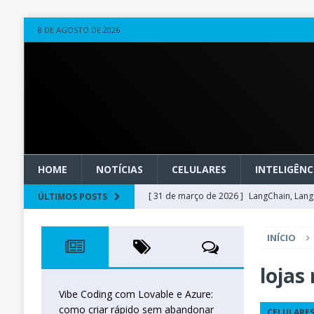
8 DE AGOSTO DE 2026
HOME
NOTÍCIAS
CELULARES
INTELIGÊNCI
[ 31 de março de 2026 ]
LangChain, LangG
ÚLTIMOS POSTS
observável
OUTROS
INÍCIO
[ 20 de março de 2026 ]
Microsoft Found
técnica
INTELIGÊNCIA ARTIFICIAL
lojas
[ 27 de fevereiro de 2026 ]
Voice Agents
Vibe Coding com Lovable e Azure:
como criar rápido sem abandonar
CELULARE