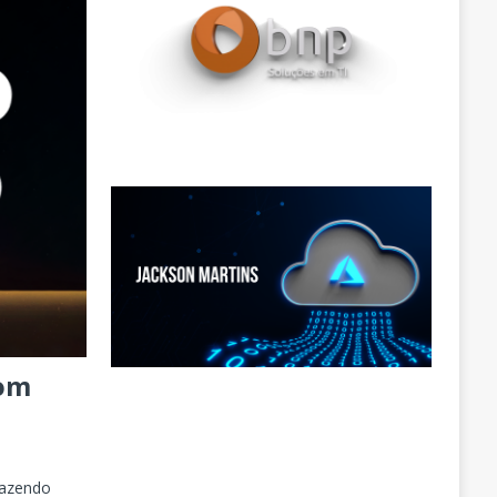
com
fazendo