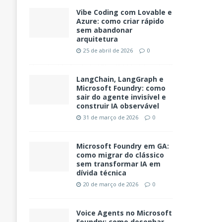
Vibe Coding com Lovable e
Azure: como criar rápido
sem abandonar
arquitetura
25 de abril de 2026
0
LangChain, LangGraph e
Microsoft Foundry: como
sair do agente invisível e
construir IA observável
31 de março de 2026
0
Microsoft Foundry em GA:
como migrar do clássico
sem transformar IA em
dívida técnica
20 de março de 2026
0
Voice Agents no Microsoft
Foundry: como desenhar