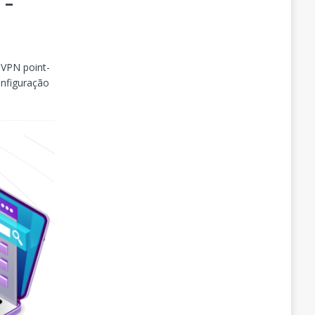
 –
 VPN point-
onfiguração