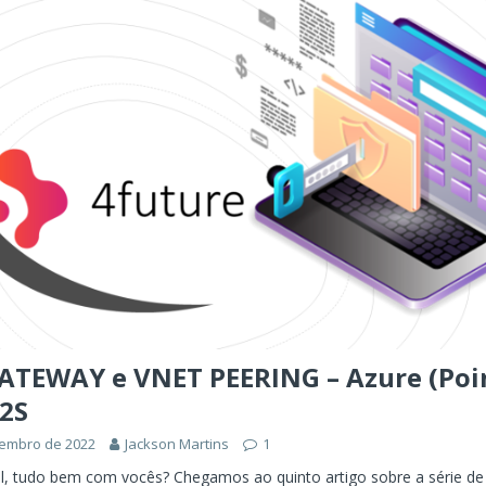
ÊNCIA ARTIFICIAL
orkflow no Microsoft Foundry: quando rotear intenção é melhor do
CIA ARTIFICIAL
ovable e Azure: como criar rápido sem abandonar arquitetura
ATEWAY e VNET PEERING – Azure (Poin
P2S
zembro de 2022
Jackson Martins
1
l, tudo bem com vocês? Chegamos ao quinto artigo sobre a série d