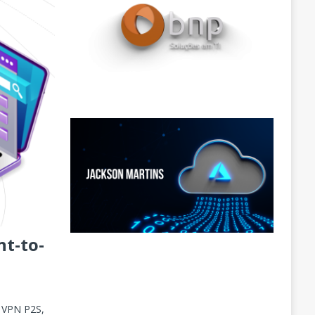
t-to-
e VPN P2S,