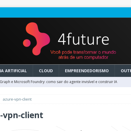
A ARTIFICIAL
CLOUD
EMPREENDEDORISMO
OUT
raph e Microsoft Foundry: como sair do agente invisível e construir IA
azure-vpn-client
ry em GA: como migrar do clássico sem transformar IA em dívida
-vpn-client
 no Microsoft Foundry: como desenhar experiências de voz em tempo