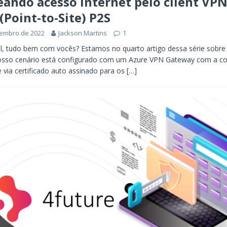
ando acesso internet pelo client VPN
(Point-to-Site) P2S
vembro de 2022
Jackson Martins
1
l, tudo bem com vocês? Estamos no quarto artigo dessa série sobre
 nosso cenário está configurado com um Azure VPN Gateway com a c
te via certificado auto assinado para os
[…]