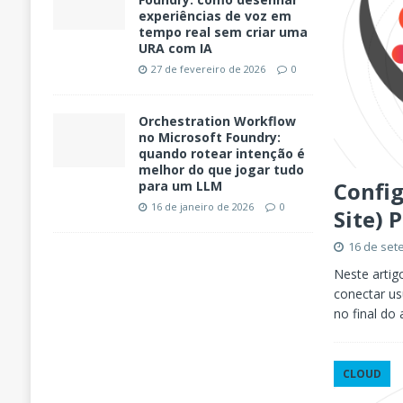
experiências de voz em
tempo real sem criar uma
URA com IA
27 de fevereiro de 2026
0
Orchestration Workflow
no Microsoft Foundry:
quando rotear intenção é
melhor do que jogar tudo
Config
para um LLM
16 de janeiro de 2026
0
Site) 
16 de set
Neste arti
conectar usu
no final do
CLOUD