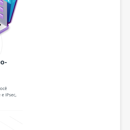
o-
você
e e IPsec,