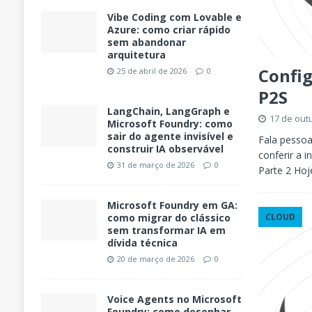
Vibe Coding com Lovable e
Azure: como criar rápido
sem abandonar
arquitetura
Config
25 de abril de 2026
0
P2S
LangChain, LangGraph e
17 de out
Microsoft Foundry: como
sair do agente invisível e
Fala pessoa
construir IA observável
conferir a 
31 de março de 2026
0
Parte 2 Ho
Microsoft Foundry em GA:
CLOUD
como migrar do clássico
sem transformar IA em
dívida técnica
20 de março de 2026
0
Voice Agents no Microsoft
Foundry: como desenhar