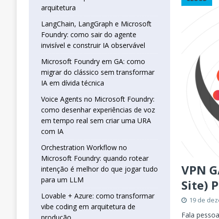
real sem criar uma URA com IA
INTELIG
arquitetura
[ 16 de janeiro de 2026 ]
Orchestration W
LangChain, LangGraph e Microsoft
Foundry: como sair do agente
que jogar tudo para um LLM
INTELIGÊN
invisível e construir IA observável
[ 25 de abril de 2026 ]
Vibe Coding com L
Microsoft Foundry em GA: como
INTELIGÊNCIA ARTIFICIAL
migrar do clássico sem transformar
IA em dívida técnica
Voice Agents no Microsoft Foundry:
como desenhar experiências de voz
em tempo real sem criar uma URA
com IA
Orchestration Workflow no
Microsoft Foundry: quando rotear
VPN G
intenção é melhor do que jogar tudo
para um LLM
Site) 
Lovable + Azure: como transformar
19 de de
vibe coding em arquitetura de
Fala pessoa
produção