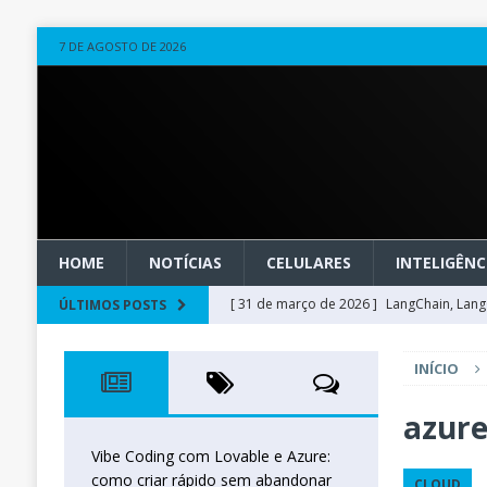
7 DE AGOSTO DE 2026
HOME
NOTÍCIAS
CELULARES
INTELIGÊNCI
[ 31 de março de 2026 ]
LangChain, LangG
ÚLTIMOS POSTS
observável
OUTROS
INÍCIO
[ 20 de março de 2026 ]
Microsoft Found
técnica
INTELIGÊNCIA ARTIFICIAL
azure
[ 27 de fevereiro de 2026 ]
Voice Agents
Vibe Coding com Lovable e Azure:
como criar rápido sem abandonar
CLOUD