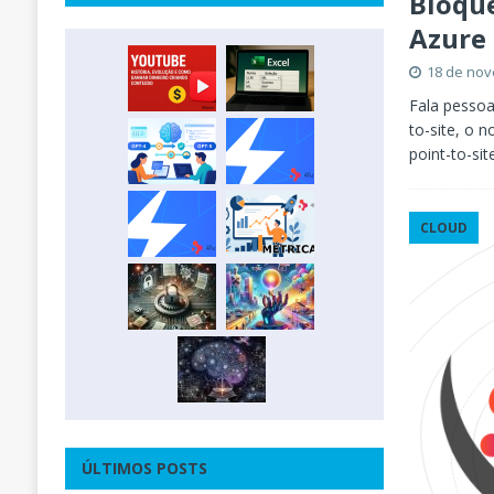
Bloque
Azure 
18 de no
Fala pessoa
to-site, o
point-to-si
CLOUD
ÚLTIMOS POSTS