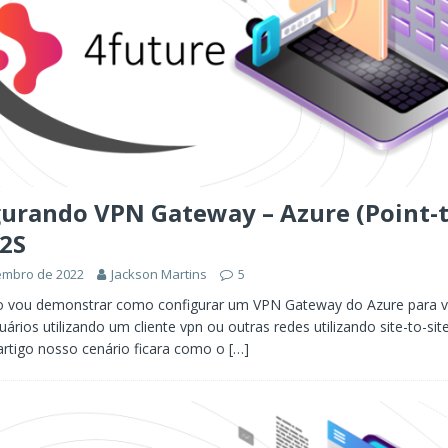
urando VPN Gateway – Azure (Point-t
P2S
embro de 2022
Jackson Martins
5
go vou demonstrar como configurar um VPN Gateway do Azure para 
ários utilizando um cliente vpn ou outras redes utilizando site-to-sit
 artigo nosso cenário ficara como o
[…]