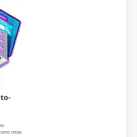
to-
mo
 como rotas