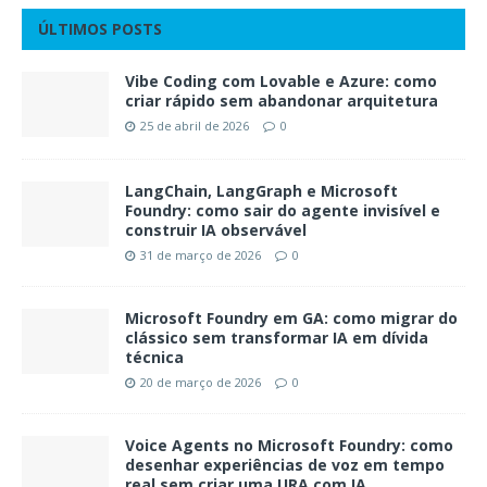
ÚLTIMOS POSTS
Vibe Coding com Lovable e Azure: como
criar rápido sem abandonar arquitetura
25 de abril de 2026
0
LangChain, LangGraph e Microsoft
Foundry: como sair do agente invisível e
construir IA observável
31 de março de 2026
0
Microsoft Foundry em GA: como migrar do
clássico sem transformar IA em dívida
técnica
20 de março de 2026
0
Voice Agents no Microsoft Foundry: como
desenhar experiências de voz em tempo
real sem criar uma URA com IA