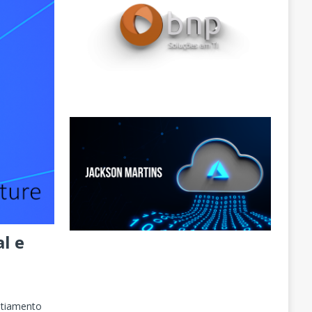
al e
atiamento