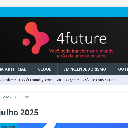
A ARTIFICIAL
CLOUD
EMPREENDEDORISMO
OUT
raph e Microsoft Foundry: como sair do agente invisível e construir IA
2025
julho
ry em GA: como migrar do clássico sem transformar IA em dívida
julho 2025
 no Microsoft Foundry: como desenhar experiências de voz em tempo
 EVENTOS