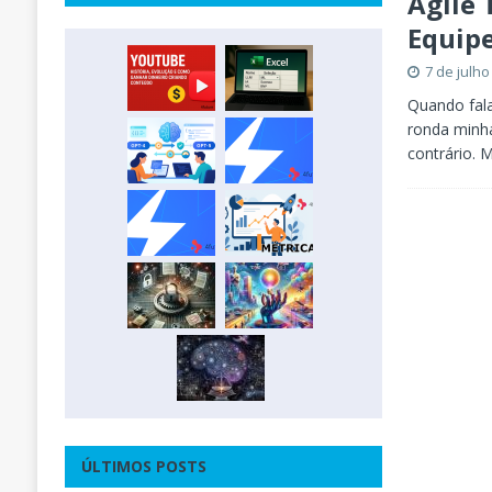
Agile 
Equip
7 de julho
Quando fal
ronda minha
contrário.
ÚLTIMOS POSTS