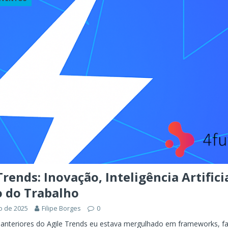
ÊNCIA ARTIFICIAL
orkflow no Microsoft Foundry: quando rotear intenção é melhor do
CIA ARTIFICIAL
ovable e Azure: como criar rápido sem abandonar arquitetura
Trends: Inovação, Inteligência Artifici
o do Trabalho
ho de 2025
Filipe Borges
0
 anteriores do Agile Trends eu estava mergulhado em frameworks, f