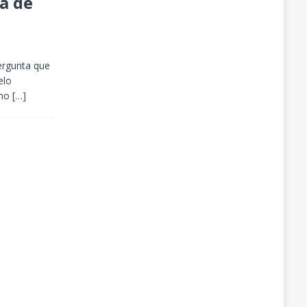
a de
ergunta que
elo
rno
[…]