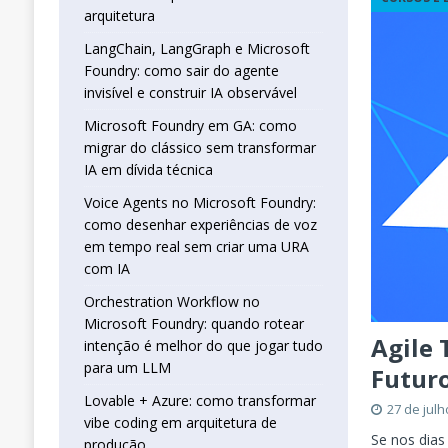
real sem criar uma URA com IA
INTELIG
arquitetura
[ 16 de janeiro de 2026 ]
Orchestration W
LangChain, LangGraph e Microsoft
Foundry: como sair do agente
que jogar tudo para um LLM
INTELIGÊN
invisível e construir IA observável
[ 25 de abril de 2026 ]
Vibe Coding com L
Microsoft Foundry em GA: como
INTELIGÊNCIA ARTIFICIAL
migrar do clássico sem transformar
IA em dívida técnica
Voice Agents no Microsoft Foundry:
como desenhar experiências de voz
em tempo real sem criar uma URA
com IA
Orchestration Workflow no
Microsoft Foundry: quando rotear
Agile 
intenção é melhor do que jogar tudo
para um LLM
Futur
Lovable + Azure: como transformar
27 de jul
vibe coding em arquitetura de
Se nos dias
produção