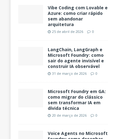
Vibe Coding com Lovable e
Azure: como criar rápido
sem abandonar
arquitetura
25 de abril de 2026
0
LangChain, LangGraph e
Microsoft Foundry: como
sair do agente invisível e
construir IA observável
31 de março de 2026
0
Microsoft Foundry em GA:
como migrar do clássico
sem transformar IA em
dívida técnica
20 de março de 2026
0
Voice Agents no Microsoft
Foundry: como desenhar