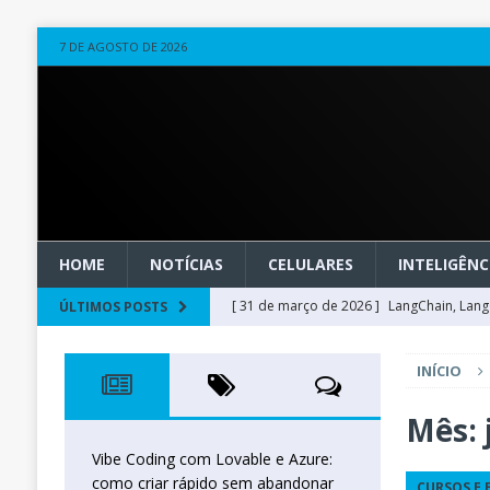
7 DE AGOSTO DE 2026
HOME
NOTÍCIAS
CELULARES
INTELIGÊNCI
[ 31 de março de 2026 ]
LangChain, LangG
ÚLTIMOS POSTS
observável
OUTROS
INÍCIO
[ 20 de março de 2026 ]
Microsoft Found
técnica
INTELIGÊNCIA ARTIFICIAL
Mês:
[ 27 de fevereiro de 2026 ]
Voice Agents
Vibe Coding com Lovable e Azure:
como criar rápido sem abandonar
CURSOS E