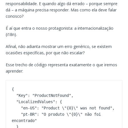
responsabilidade. E quando algo dá errado – porque sempre
dá – a máquina precisa responder. Mas como ela deve falar
conosco?
É aí que entra o nosso protagonista: a internacionalização
(i18n).
Afinal, não adianta mostrar um erro genérico, se existem
ocasiões específicas, por que não escalar?
Esse trecho de código representa exatamente o que iremos
aprender:
{

  "Key": "ProductNotFound",

  "LocalizedValues": {

    "en-US": "Product \"{0}\" was not found",

    "pt-BR": "O produto \"{0}\" não foi 
encontrado"

  }
