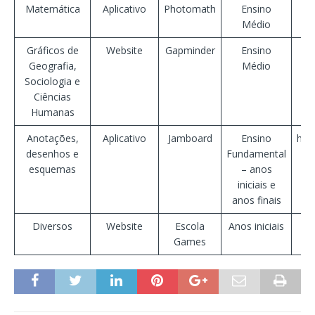
Matemática
Aplicativo
Photomath
Ensino
h
Médio
Gráficos de
Website
Gapminder
Ensino
Geografia,
Médio
Sociologia e
Ciências
Humanas
Anotações,
Aplicativo
Jamboard
Ensino
htt
desenhos e
Fundamental
esquemas
– anos
iniciais e
anos finais
Diversos
Website
Escola
Anos iniciais
Games