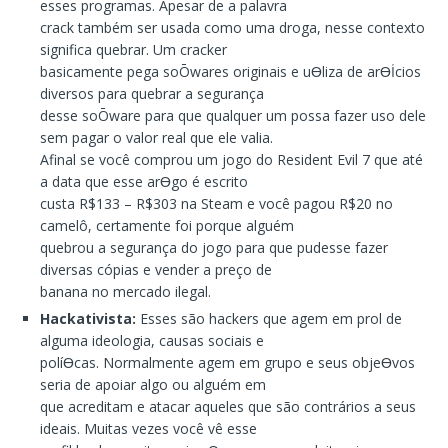
esses programas. Apesar de a palavra
crack também ser usada como uma droga, nesse contexto
significa quebrar. Um cracker
basicamente pega soŌwares originais e uƟliza de arƟİcios
diversos para quebrar a segurança
desse soŌware para que qualquer um possa fazer uso dele
sem pagar o valor real que ele valia.
Afinal se você comprou um jogo do Resident Evil 7 que até
a data que esse arƟgo é escrito
custa R$133 – R$303 na Steam e você pagou R$20 no
camelô, certamente foi porque alguém
quebrou a segurança do jogo para que pudesse fazer
diversas cópias e vender a preço de
banana no mercado ilegal.
Hackativista:
Esses são hackers que agem em prol de
alguma ideologia, causas sociais e
políƟcas. Normalmente agem em grupo e seus objeƟvos
seria de apoiar algo ou alguém em
que acreditam e atacar aqueles que são contrários a seus
ideais. Muitas vezes você vê esse