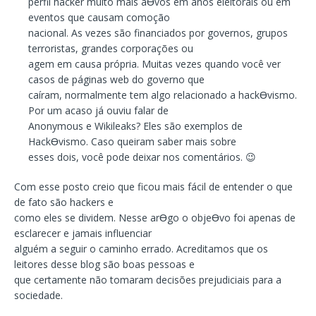
perfil hacker muito mais aƟvos em anos eleitorais ou em
eventos que causam comoção
nacional. As vezes são financiados por governos, grupos
terroristas, grandes corporações ou
agem em causa própria. Muitas vezes quando você ver
casos de páginas web do governo que
caíram, normalmente tem algo relacionado a hackƟvismo.
Por um acaso já ouviu falar de
Anonymous e Wikileaks? Eles são exemplos de
HackƟvismo. Caso queiram saber mais sobre
esses dois, você pode deixar nos comentários. 😉
Com esse posto creio que ficou mais fácil de entender o que
de fato são hackers e
como eles se dividem. Nesse arƟgo o objeƟvo foi apenas de
esclarecer e jamais influenciar
alguém a seguir o caminho errado. Acreditamos que os
leitores desse blog são boas pessoas e
que certamente não tomaram decisões prejudiciais para a
sociedade.