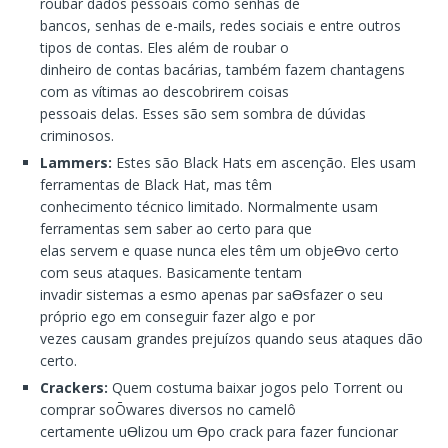
roubar dados pessoais como senhas de
bancos, senhas de e-mails, redes sociais e entre outros
tipos de contas. Eles além de roubar o
dinheiro de contas bacárias, também fazem chantagens
com as vítimas ao descobrirem coisas
pessoais delas. Esses são sem sombra de dúvidas
criminosos.
Lammers:
Estes são Black Hats em ascenção. Eles usam
ferramentas de Black Hat, mas têm
conhecimento técnico limitado. Normalmente usam
ferramentas sem saber ao certo para que
elas servem e quase nunca eles têm um objeƟvo certo
com seus ataques. Basicamente tentam
invadir sistemas a esmo apenas par saƟsfazer o seu
próprio ego em conseguir fazer algo e por
vezes causam grandes prejuízos quando seus ataques dão
certo.
Crackers:
Quem costuma baixar jogos pelo Torrent ou
comprar soŌwares diversos no camelô
certamente uƟlizou um Ɵpo crack para fazer funcionar