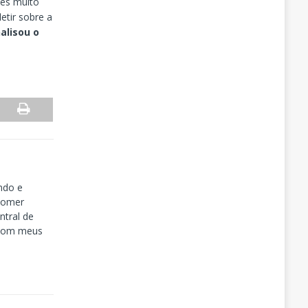
ões muito
etir sobre a
alisou o
ndo e
tomer
tral de
 com meus