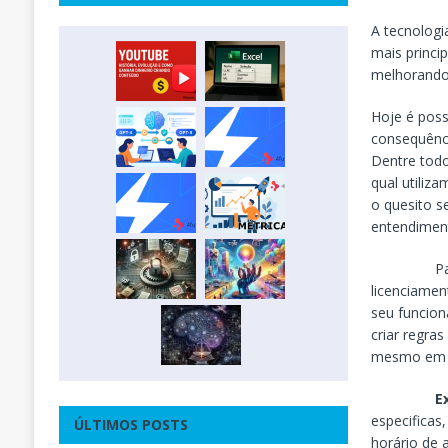
A tecnologi
mais princ
melhorando 
Hoje é poss
consequênci
Dentre todo
qual utiliz
o quesito s
entendimen
P
licenciamen
seu funcion
criar regra
mesmo em h
E
especificas
ÚLTIMOS POSTS
horário de 