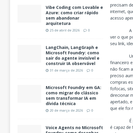
precisam de 
Vibe Coding com Lovable e
internet, q
Azure: como criar rápido
acesso apen
sem abandonar
arquitetura
A ferramen
25 de abril de 2026
0
ver o que 
seu link, i
LangChain, LangGraph e
Microsoft Foundry: como
Um dos ma
sair do agente invisível e
financeiro 
construir IA observável
não ficam a
31 de março de 2026
0
preciso au
compras es
Microsoft Foundry em GA:
fofocas, si
como migrar do clássico
direcionar 
sem transformar IA em
apertado, e
dívida técnica
que ele foi
20 de março de 2026
0
É possível
é capaz de 
Voice Agents no Microsoft
Foundry: como desenhar