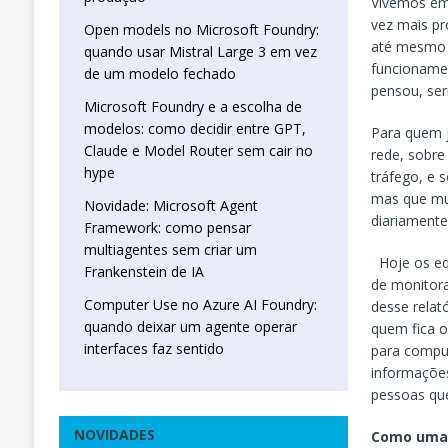
Vivemos em
vez mais pr
Open models no Microsoft Foundry:
até mesmo e
quando usar Mistral Large 3 em vez
funcionamen
de um modelo fechado
pensou, ser
Microsoft Foundry e a escolha de
modelos: como decidir entre GPT,
Para quem 
Claude e Model Router sem cair no
rede, sobre
hype
tráfego, e 
mas que mu
Novidade: Microsoft Agent
diariamente
Framework: como pensar
multiagentes sem criar um
Hoje os equ
Frankenstein de IA
de monitora
Computer Use no Azure AI Foundry:
desse relat
quando deixar um agente operar
quem fica o
interfaces faz sentido
para compu
informações
pessoas que
NOVIDADES
Como uma 