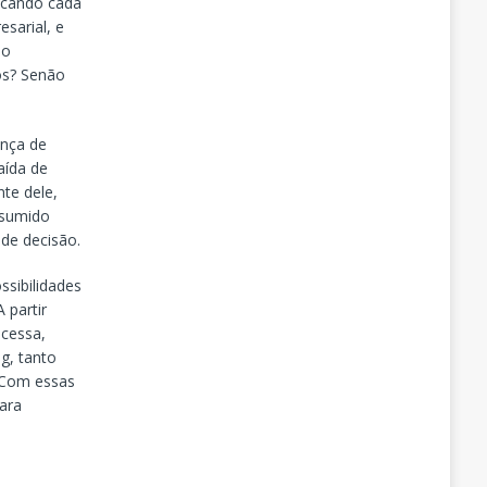
icando cada
sarial, e
no
os? Senão
ança de
aída de
nte dele,
nsumido
de decisão.
sibilidades
 partir
acessa,
g, tanto
 Com essas
para