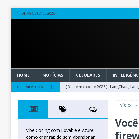
10 DE AGOSTO DE 2026
HOME
NOTÍCIAS
CELULARES
INTELIGÊNCI
[ 31 de março de 2026 ]
LangChain, LangG
ÚLTIMOS POSTS
observável
OUTROS
INÍCIO
[ 20 de março de 2026 ]
Microsoft Found
técnica
INTELIGÊNCIA ARTIFICIAL
Você 
[ 27 de fevereiro de 2026 ]
Voice Agents
Vibe Coding com Lovable e Azure:
firew
como criar rápido sem abandonar