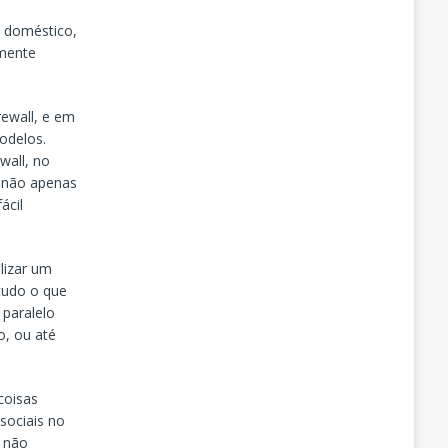
s doméstico,
emente
rewall, e em
odelos.
wall, no
m não apenas
ácil
lizar um
 tudo o que
 paralelo
o, ou até
coisas
 sociais no
o não