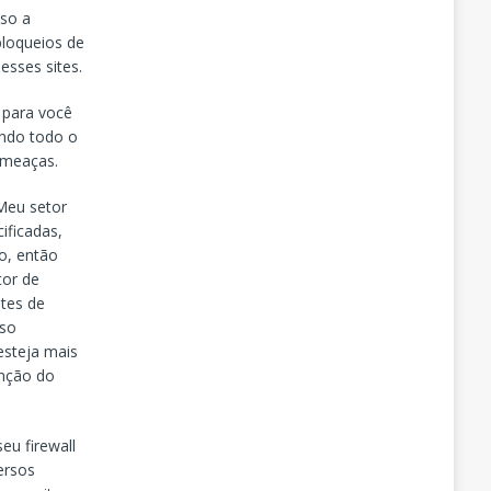
sso a
bloqueios de
esses sites.
para você
indo todo o
 ameaças.
eu setor
ificadas,
o, então
tor de
tes de
iso
esteja mais
unção do
u firewall
ersos