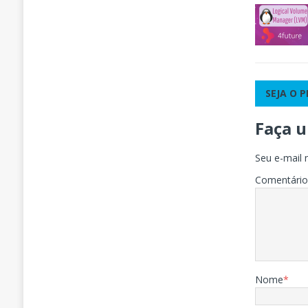
SEJA O 
Faça 
Seu e-mail 
Comentári
Nome
*