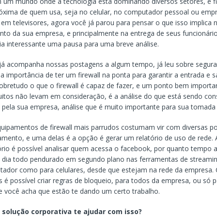
 um mundo onde a tecnologia está dominando diversos setores, e f
óxima de quem usa, seja no celular, no computador pessoal ou empre
m televisores, agora você já parou para pensar o que isso implica 
to da sua empresa, e principalmente na entrega de seus funcionári
ia interessante uma pausa para uma breve análise.
já acompanha nossas postagens a algum tempo, já leu sobre segur
 a importância de ter um firewall na ponta para garantir a entrada e s
sobretudo o que o firewall é capaz de fazer, e um ponto bem importa
itos não levam em consideração, é a análise do que está sendo co
 pela sua empresa, análise que é muito importante para sua tomada 
ipamentos de firewall mais parrudos costumam vir com diversas pos
mento, e uma delas é a opção é gerar um relatório de uso de rede. A
ório é possível analisar quem acessa o facebook, por quanto tempo 
 dia todo pendurado em segundo plano nas ferramentas de streamin
tador como para celulares, desde que estejam na rede da empresa.
 é possível criar regras de bloqueio, para todos da empresa, ou só 
 você acha que estão te dando um certo trabalho.
solução corporativa te ajudar com isso?