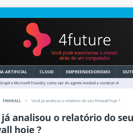
A ARTIFICIAL
CLOUD
EMPREENDEDORISMO
OUT
raph e Microsoft Foundry: como sair do agente invisível e construir IA
FIREWALL
Você já analisou o relatório do seu firewall hoje ?
ry em GA: como migrar do clássico sem transformar IA em dívida
já analisou o relatório do se
 no Microsoft Foundry: como desenhar experiências de voz em tempo
all hoje ?