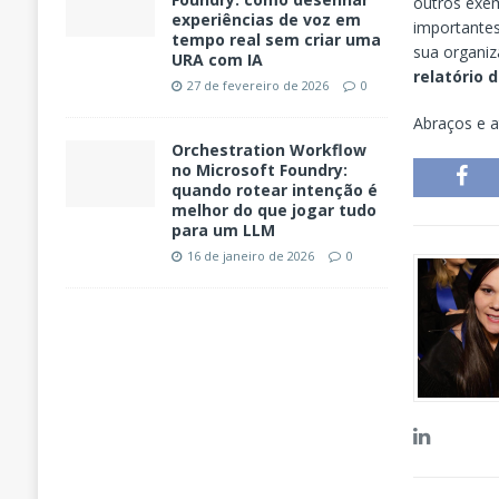
outros exem
experiências de voz em
importantes
tempo real sem criar uma
sua organiz
URA com IA
relatório d
27 de fevereiro de 2026
0
Abraços e a
Orchestration Workflow
no Microsoft Foundry:
quando rotear intenção é
melhor do que jogar tudo
para um LLM
16 de janeiro de 2026
0