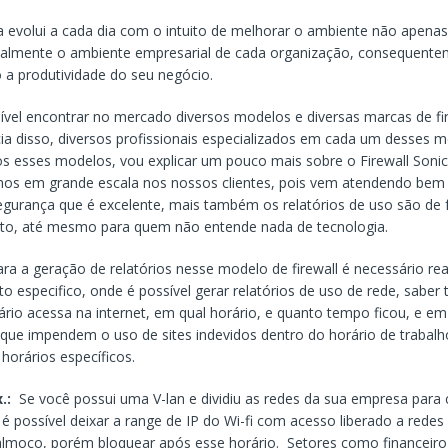
a evolui a cada dia com o intuito de melhorar o ambiente não apena
ipalmente o ambiente empresarial de cada organização, consequent
a produtividade do seu negócio.
ível encontrar no mercado diversos modelos e diversas marcas de fi
a disso, diversos profissionais especializados em cada um desses m
s esses modelos, vou explicar um pouco mais sobre o Firewall Sonic
amos em grande escala nos nossos clientes, pois vem atendendo be
egurança que é excelente, mais também os relatórios de uso são de f
to, até mesmo para quem não entende nada de tecnologia.
ara a geração de relatórios nesse modelo de firewall é necessário rea
to especifico, onde é possível gerar relatórios de uso de rede, saber
ário acessa na internet, em qual horário, e quanto tempo ficou, e em
s que impendem o uso de sites indevidos dentro do horário de trabalh
orários específicos.
x.:
Se você possui uma V-lan e dividiu as redes da sua empresa para 
, é possível deixar a range de IP do Wi-fi com acesso liberado a redes
almoço, porém bloquear após esse horário. Setores como financeir