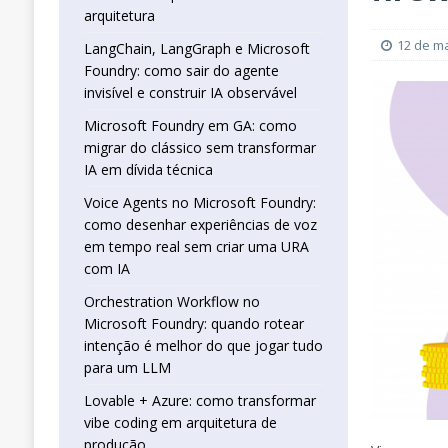
real sem criar uma URA com IA
INTELIG
arquitetura
[ 16 de janeiro de 2026 ]
Orchestration W
12 de m
LangChain, LangGraph e Microsoft
Foundry: como sair do agente
que jogar tudo para um LLM
INTELIGÊN
invisível e construir IA observável
[ 25 de abril de 2026 ]
Vibe Coding com L
Microsoft Foundry em GA: como
INTELIGÊNCIA ARTIFICIAL
migrar do clássico sem transformar
IA em dívida técnica
Voice Agents no Microsoft Foundry:
como desenhar experiências de voz
em tempo real sem criar uma URA
com IA
Orchestration Workflow no
Microsoft Foundry: quando rotear
intenção é melhor do que jogar tudo
para um LLM
Lovable + Azure: como transformar
vibe coding em arquitetura de
produção