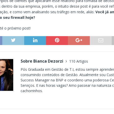
plos de clientes que aplicaram esse relatório para tomada de decis
 dentro da sua empresa, porém, o intuito desse post é para você refl
ação, e como vem analisando seu tráfego em rede, aliás:
Você já an
o seu firewall hoje?
té o próximo post!
Sobre Bianca Dezorzi
110 Artigos
Pós Graduada em Gestão de T.I, estou sempre aprende
consumindo conteúdos de Gestão. Atualmente sou Cus
Success Manager na BNP e coordeno uma poderosa Cen
Serviços. E nas horas vagas? Amo passear na natureza
cachorrinhos.