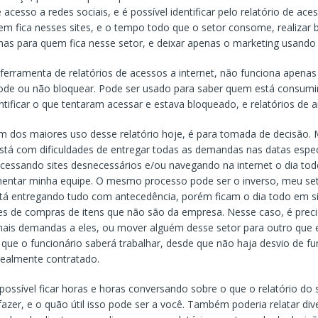
acesso a redes sociais, e é possível identificar pelo relatório de ace
uem fica nesses sites, e o tempo todo que o setor consome, realizar 
as para quem fica nesse setor, e deixar apenas o marketing usando 
ta de relatórios de acessos a internet, não funciona apenas 
pode ou não bloquear. Pode ser usado para saber quem está consum
dentificar o que tentaram acessar e estava bloqueado, e relatórios de
iores uso desse relatório hoje, é para tomada de decisão. M
está com dificuldades de entregar todas as demandas nas datas espec
cessando sites desnecessários e/ou navegando na internet o dia tod
mentar minha equipe. O mesmo processo pode ser o inverso, meu se
tá entregando tudo com antecedência, porém ficam o dia todo em si
tes de compras de itens que não são da empresa. Nesse caso, é prec
mais demandas a eles, ou mover alguém desse setor para outro que 
 que o funcionário saberá trabalhar, desde que não haja desvio de f
 realmente contratado.
 ficar horas e horas conversando sobre o que o relatório do se
fazer, e o quão útil isso pode ser a você. Também poderia relatar div