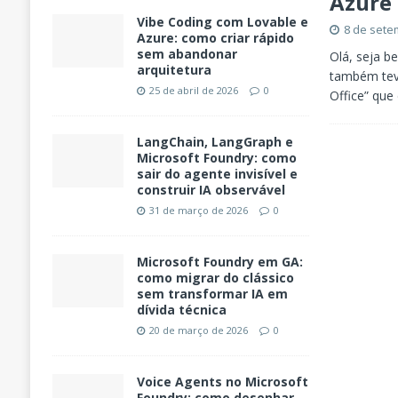
Azure 
Vibe Coding com Lovable e
8 de sete
Azure: como criar rápido
sem abandonar
Olá, seja b
arquitetura
também tev
25 de abril de 2026
0
Office” que
LangChain, LangGraph e
Microsoft Foundry: como
sair do agente invisível e
construir IA observável
31 de março de 2026
0
Microsoft Foundry em GA:
como migrar do clássico
sem transformar IA em
dívida técnica
20 de março de 2026
0
Voice Agents no Microsoft
Foundry: como desenhar