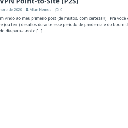
VPN Point-to-Site (P2S)
mbro de 2020
Allan Nemes
0
em vindo ao meu primeiro post (de muitos, com certeza!!!) . Pra você
e (ou tem) desafios durante esse período de pandemia e do boom 
 do dia-para-a-noite
[…]