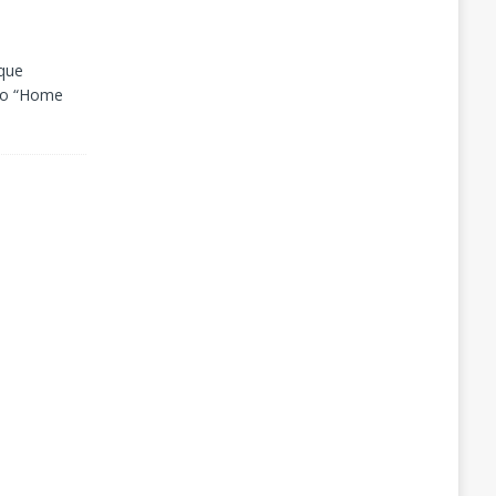
 que
do “Home