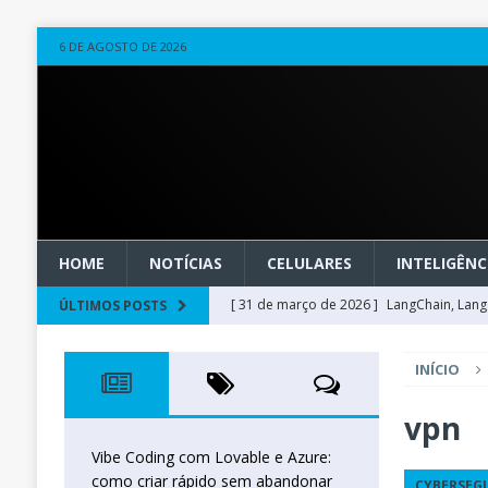
6 DE AGOSTO DE 2026
HOME
NOTÍCIAS
CELULARES
INTELIGÊNCI
[ 31 de março de 2026 ]
LangChain, LangG
ÚLTIMOS POSTS
observável
OUTROS
INÍCIO
[ 20 de março de 2026 ]
Microsoft Found
técnica
INTELIGÊNCIA ARTIFICIAL
vpn
[ 27 de fevereiro de 2026 ]
Voice Agents
Vibe Coding com Lovable e Azure:
como criar rápido sem abandonar
CYBERSEG