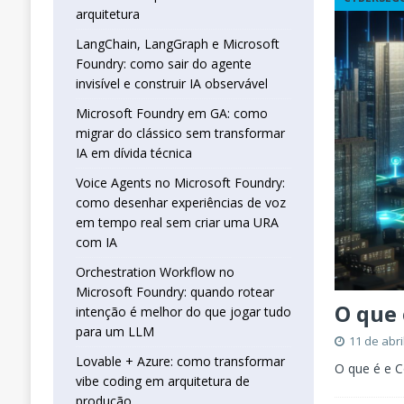
real sem criar uma URA com IA
INTELIG
arquitetura
[ 16 de janeiro de 2026 ]
Orchestration W
LangChain, LangGraph e Microsoft
Foundry: como sair do agente
que jogar tudo para um LLM
INTELIGÊN
invisível e construir IA observável
[ 25 de abril de 2026 ]
Vibe Coding com L
Microsoft Foundry em GA: como
INTELIGÊNCIA ARTIFICIAL
migrar do clássico sem transformar
IA em dívida técnica
Voice Agents no Microsoft Foundry:
como desenhar experiências de voz
em tempo real sem criar uma URA
com IA
Orchestration Workflow no
Microsoft Foundry: quando rotear
O que
intenção é melhor do que jogar tudo
para um LLM
11 de abri
Lovable + Azure: como transformar
O que é e
vibe coding em arquitetura de
produção