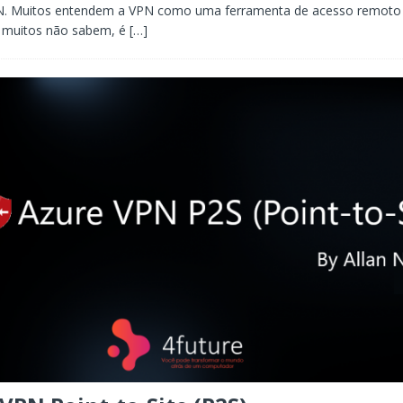
. Muitos entendem a VPN como uma ferramenta de acesso remoto 
e muitos não sabem, é
[…]