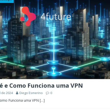
ÊNCIA ARTIFICIAL
orkflow no Microsoft Foundry: quando rotear intenção é melhor do
CIA ARTIFICIAL
ovable e Azure: como criar rápido sem abandonar arquitetura
 é e Como Funciona uma VPN
l de 2024
Diego Esmerino
0
 Como Funciona uma VPN
[…]