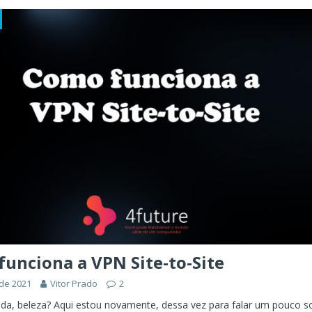
unciona a VPN Site-to-Site
 de 2021
Vitor Prado
2
ada, beleza? Aqui estou novamente, dessa vez para falar um pouco s