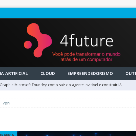
A ARTIFICIAL
CLOUD
EMPREENDEDORISMO
OUT
raph e Microsoft Foundry: como sair do agente invisível e construir IA
vpn
ry em GA: como migrar do clássico sem transformar IA em dívida
 no Microsoft Foundry: como desenhar experiências de voz em tempo
URANÇA