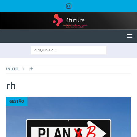
INÍCIO
rh
rh
GESTÃO