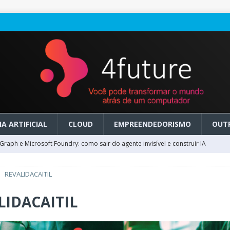
A ARTIFICIAL
CLOUD
EMPREENDEDORISMO
OUT
raph e Microsoft Foundry: como sair do agente invisível e construir IA
REVALIDACAITIL
ry em GA: como migrar do clássico sem transformar IA em dívida
LIDACAITIL
 no Microsoft Foundry: como desenhar experiências de voz em tempo