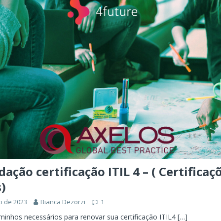
ÊNCIA ARTIFICIAL
orkflow no Microsoft Foundry: quando rotear intenção é melhor do
CIA ARTIFICIAL
ovable e Azure: como criar rápido sem abandonar arquitetura
dação certificação ITIL 4 – ( Certificaç
)
o de 2023
Bianca Dezorzi
1
minhos necessários para renovar sua certificação ITIL4
[…]