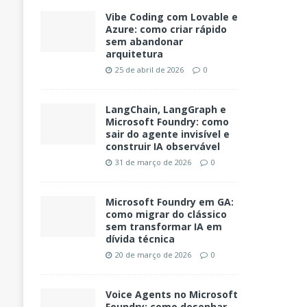
Vibe Coding com Lovable e
Azure: como criar rápido
sem abandonar
arquitetura
25 de abril de 2026
0
LangChain, LangGraph e
Microsoft Foundry: como
sair do agente invisível e
construir IA observável
31 de março de 2026
0
Microsoft Foundry em GA:
como migrar do clássico
sem transformar IA em
dívida técnica
20 de março de 2026
0
Voice Agents no Microsoft
Foundry: como desenhar