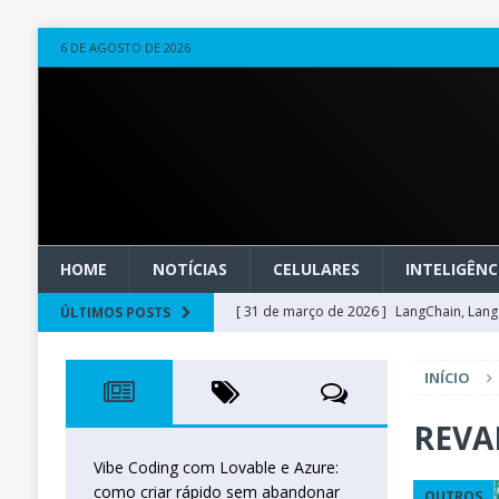
6 DE AGOSTO DE 2026
HOME
NOTÍCIAS
CELULARES
INTELIGÊNCI
[ 31 de março de 2026 ]
LangChain, LangG
ÚLTIMOS POSTS
observável
OUTROS
INÍCIO
[ 20 de março de 2026 ]
Microsoft Found
técnica
INTELIGÊNCIA ARTIFICIAL
REVA
[ 27 de fevereiro de 2026 ]
Voice Agents
Vibe Coding com Lovable e Azure:
como criar rápido sem abandonar
OUTROS