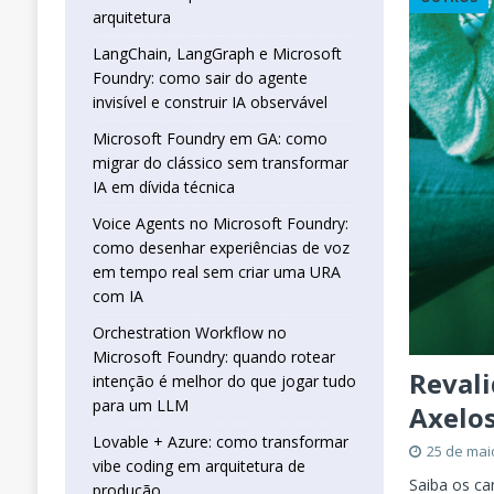
real sem criar uma URA com IA
INTELIG
arquitetura
[ 16 de janeiro de 2026 ]
Orchestration W
LangChain, LangGraph e Microsoft
Foundry: como sair do agente
que jogar tudo para um LLM
INTELIGÊN
invisível e construir IA observável
[ 25 de abril de 2026 ]
Vibe Coding com L
Microsoft Foundry em GA: como
INTELIGÊNCIA ARTIFICIAL
migrar do clássico sem transformar
IA em dívida técnica
Voice Agents no Microsoft Foundry:
como desenhar experiências de voz
em tempo real sem criar uma URA
com IA
Orchestration Workflow no
Microsoft Foundry: quando rotear
Revali
intenção é melhor do que jogar tudo
para um LLM
Axelos
Lovable + Azure: como transformar
25 de mai
vibe coding em arquitetura de
Saiba os ca
produção