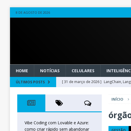
8 DE AGOSTO DE 2026
HOME
NOTÍCIAS
CELULARES
INTELIGÊNCI
[ 31 de março de 2026 ]
LangChain, LangG
ÚLTIMOS POSTS
observável
OUTROS
INÍCIO
[ 20 de março de 2026 ]
Microsoft Found
técnica
INTELIGÊNCIA ARTIFICIAL
órgão
[ 27 de fevereiro de 2026 ]
Voice Agents
Vibe Coding com Lovable e Azure:
como criar rápido sem abandonar
GESTÃO