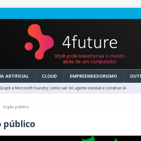
A ARTIFICIAL
CLOUD
EMPREENDEDORISMO
OUT
raph e Microsoft Foundry: como sair do agente invisível e construir IA
órgão público
ry em GA: como migrar do clássico sem transformar IA em dívida
 público
 no Microsoft Foundry: como desenhar experiências de voz em tempo