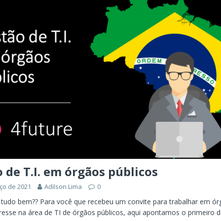
ÊNCIA ARTIFICIAL
orkflow no Microsoft Foundry: quando rotear intenção é melhor do
CIA ARTIFICIAL
ovable e Azure: como criar rápido sem abandonar arquitetura
 de T.I. em órgãos públicos
ço de 2021
Adilson Lima
0
, tudo bem?? Para você que recebeu um convite para trabalhar em ór
resse na área de TI de órgãos públicos, aqui apontamos o primeiro d