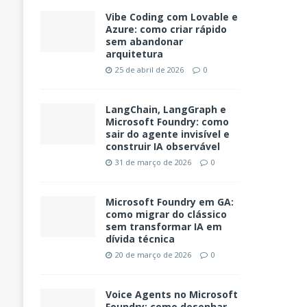
Vibe Coding com Lovable e
Azure: como criar rápido
sem abandonar
arquitetura
25 de abril de 2026
0
LangChain, LangGraph e
Microsoft Foundry: como
sair do agente invisível e
construir IA observável
31 de março de 2026
0
Microsoft Foundry em GA:
como migrar do clássico
sem transformar IA em
dívida técnica
20 de março de 2026
0
Voice Agents no Microsoft
Foundry: como desenhar