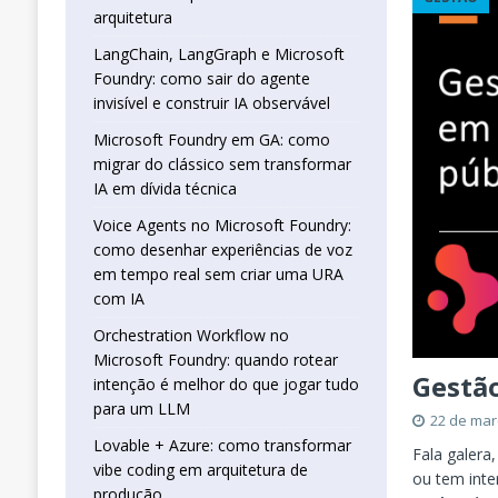
real sem criar uma URA com IA
INTELIG
arquitetura
[ 16 de janeiro de 2026 ]
Orchestration W
LangChain, LangGraph e Microsoft
Foundry: como sair do agente
que jogar tudo para um LLM
INTELIGÊN
invisível e construir IA observável
[ 25 de abril de 2026 ]
Vibe Coding com L
Microsoft Foundry em GA: como
INTELIGÊNCIA ARTIFICIAL
migrar do clássico sem transformar
IA em dívida técnica
Voice Agents no Microsoft Foundry:
como desenhar experiências de voz
em tempo real sem criar uma URA
com IA
Orchestration Workflow no
Microsoft Foundry: quando rotear
Gestão
intenção é melhor do que jogar tudo
para um LLM
22 de mar
Lovable + Azure: como transformar
Fala galera
vibe coding em arquitetura de
ou tem inte
produção