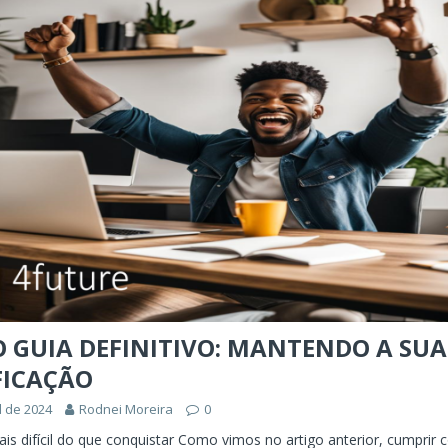
ÊNCIA ARTIFICIAL
orkflow no Microsoft Foundry: quando rotear intenção é melhor do
CIA ARTIFICIAL
ovable e Azure: como criar rápido sem abandonar arquitetura
O GUIA DEFINITIVO: MANTENDO A SUA
FICAÇÃO
l de 2024
Rodnei Moreira
0
is difícil do que conquistar Como vimos no artigo anterior, cumprir 