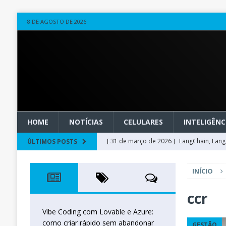
8 DE AGOSTO DE 2026
HOME
NOTÍCIAS
CELULARES
INTELIGÊNCI
[ 31 de março de 2026 ]
LangChain, LangG
ÚLTIMOS POSTS
observável
OUTROS
INÍCIO
[ 20 de março de 2026 ]
Microsoft Found
técnica
INTELIGÊNCIA ARTIFICIAL
ccr
[ 27 de fevereiro de 2026 ]
Voice Agents
Vibe Coding com Lovable e Azure:
como criar rápido sem abandonar
GESTÃO