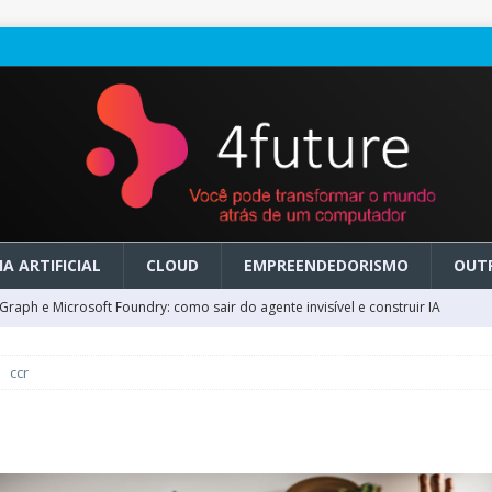
A ARTIFICIAL
CLOUD
EMPREENDEDORISMO
OUT
raph e Microsoft Foundry: como sair do agente invisível e construir IA
ccr
ry em GA: como migrar do clássico sem transformar IA em dívida
 no Microsoft Foundry: como desenhar experiências de voz em tempo