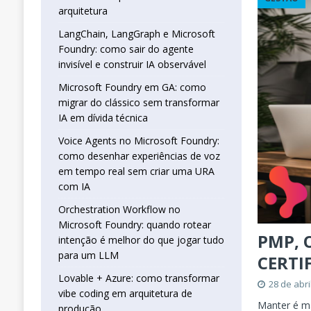
real sem criar uma URA com IA
INTELIG
arquitetura
[ 16 de janeiro de 2026 ]
Orchestration W
LangChain, LangGraph e Microsoft
Foundry: como sair do agente
que jogar tudo para um LLM
INTELIGÊN
invisível e construir IA observável
[ 25 de abril de 2026 ]
Vibe Coding com L
Microsoft Foundry em GA: como
INTELIGÊNCIA ARTIFICIAL
migrar do clássico sem transformar
IA em dívida técnica
Voice Agents no Microsoft Foundry:
como desenhar experiências de voz
em tempo real sem criar uma URA
com IA
Orchestration Workflow no
Microsoft Foundry: quando rotear
PMP, 
intenção é melhor do que jogar tudo
para um LLM
CERTI
Lovable + Azure: como transformar
28 de abri
vibe coding em arquitetura de
Manter é ma
produção