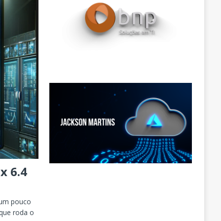
x 6.4
r um pouco
 que roda o