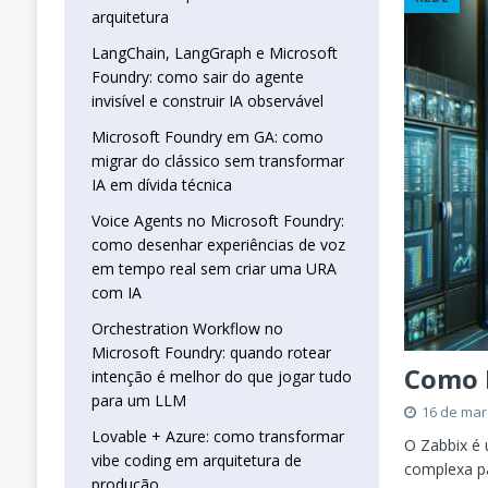
real sem criar uma URA com IA
INTELIG
arquitetura
[ 16 de janeiro de 2026 ]
Orchestration W
LangChain, LangGraph e Microsoft
Foundry: como sair do agente
que jogar tudo para um LLM
INTELIGÊN
invisível e construir IA observável
[ 25 de abril de 2026 ]
Vibe Coding com L
Microsoft Foundry em GA: como
INTELIGÊNCIA ARTIFICIAL
migrar do clássico sem transformar
IA em dívida técnica
Voice Agents no Microsoft Foundry:
como desenhar experiências de voz
em tempo real sem criar uma URA
com IA
Orchestration Workflow no
Microsoft Foundry: quando rotear
Como 
intenção é melhor do que jogar tudo
para um LLM
16 de mar
Lovable + Azure: como transformar
O Zabbix é
vibe coding em arquitetura de
complexa pa
produção