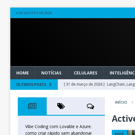
6 DE AGOSTO DE 2026
HOME
NOTÍCIAS
CELULARES
INTELIGÊNCI
[ 31 de março de 2026 ]
LangChain, LangG
ÚLTIMOS POSTS
observável
OUTROS
INÍCIO
[ 20 de março de 2026 ]
Microsoft Found
técnica
INTELIGÊNCIA ARTIFICIAL
Activ
[ 27 de fevereiro de 2026 ]
Voice Agents
Vibe Coding com Lovable e Azure:
como criar rápido sem abandonar
REDE