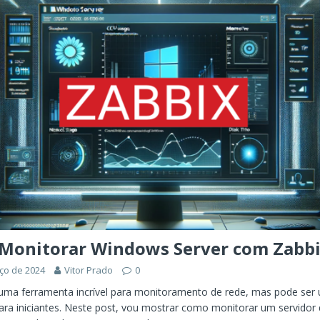
ÊNCIA ARTIFICIAL
orkflow no Microsoft Foundry: quando rotear intenção é melhor do
CIA ARTIFICIAL
ovable e Azure: como criar rápido sem abandonar arquitetura
Monitorar Windows Server com Zabbi
ço de 2024
Vitor Prado
0
 uma ferramenta incrível para monitoramento de rede, mas pode se
ra iniciantes. Neste post, vou mostrar como monitorar um servidor