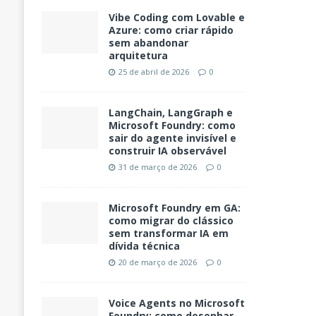
Vibe Coding com Lovable e
Azure: como criar rápido
sem abandonar
arquitetura
25 de abril de 2026
0
LangChain, LangGraph e
Microsoft Foundry: como
sair do agente invisível e
construir IA observável
31 de março de 2026
0
Microsoft Foundry em GA:
como migrar do clássico
sem transformar IA em
dívida técnica
20 de março de 2026
0
Voice Agents no Microsoft
Foundry: como desenhar