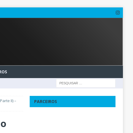
ROS
rte II) –
PARCEIROS
do