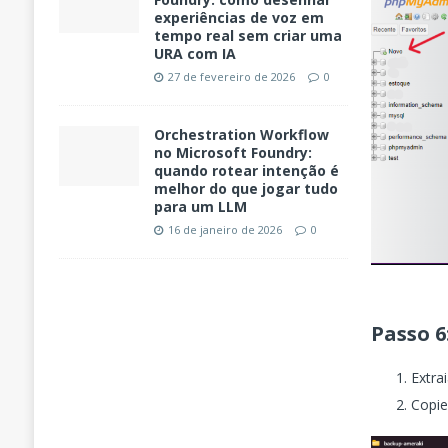
experiências de voz em
tempo real sem criar uma
URA com IA
27 de fevereiro de 2026
0
Orchestration Workflow
no Microsoft Foundry:
quando rotear intenção é
melhor do que jogar tudo
para um LLM
16 de janeiro de 2026
0
Passo 6
Extra
Copie