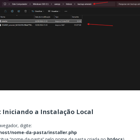
: Iniciando a Instalação Local
vegador, digite:
lhost/nome-da-pasta/installer.php
titua “nome-da-pasta” pelo nome da pasta criada no
htdocs
).