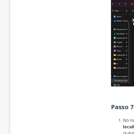
Passo 7
No na
loca
(Subs