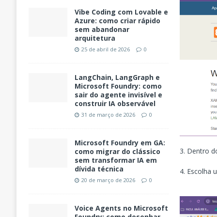
Vibe Coding com Lovable e
Azure: como criar rápido
sem abandonar
arquitetura
25 de abril de 2026
0
LangChain, LangGraph e
Microsoft Foundry: como
sair do agente invisível e
construir IA observável
31 de março de 2026
0
Microsoft Foundry em GA:
3. Dentro 
como migrar do clássico
sem transformar IA em
dívida técnica
4. Escolha
20 de março de 2026
0
Voice Agents no Microsoft
Foundry: como desenhar