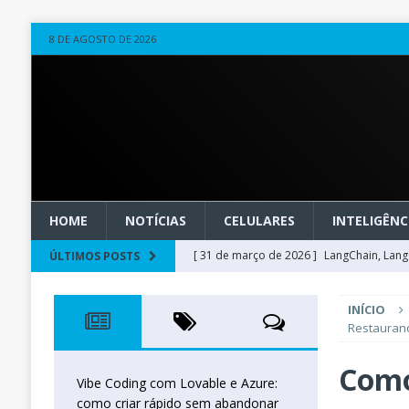
8 DE AGOSTO DE 2026
HOME
NOTÍCIAS
CELULARES
INTELIGÊNCI
[ 31 de março de 2026 ]
LangChain, LangG
ÚLTIMOS POSTS
observável
OUTROS
INÍCIO
[ 20 de março de 2026 ]
Microsoft Found
Restauran
técnica
INTELIGÊNCIA ARTIFICIAL
Como
[ 27 de fevereiro de 2026 ]
Voice Agents
Vibe Coding com Lovable e Azure:
como criar rápido sem abandonar