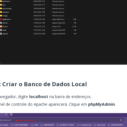
: Criar o Banco de Dados Local
vegador, digite
localhost
na barra de endereços.
nel de controle do Apache aparecerá. Clique em
phpMyAdmin
.