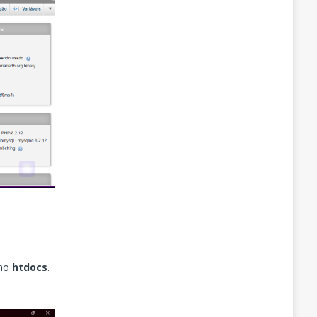
 no
htdocs
.