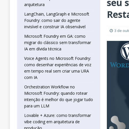
seu s
real sem criar uma URA com IA
INTELIG
arquitetura
[ 16 de janeiro de 2026 ]
Orchestration W
Rest
LangChain, LangGraph e Microsoft
Foundry: como sair do agente
que jogar tudo para um LLM
INTELIGÊN
invisível e construir IA observável
[ 25 de abril de 2026 ]
Vibe Coding com L
3 de ou
Microsoft Foundry em GA: como
INTELIGÊNCIA ARTIFICIAL
migrar do clássico sem transformar
IA em dívida técnica
Voice Agents no Microsoft Foundry:
como desenhar experiências de voz
em tempo real sem criar uma URA
com IA
Orchestration Workflow no
Microsoft Foundry: quando rotear
intenção é melhor do que jogar tudo
para um LLM
Lovable + Azure: como transformar
vibe coding em arquitetura de
produção