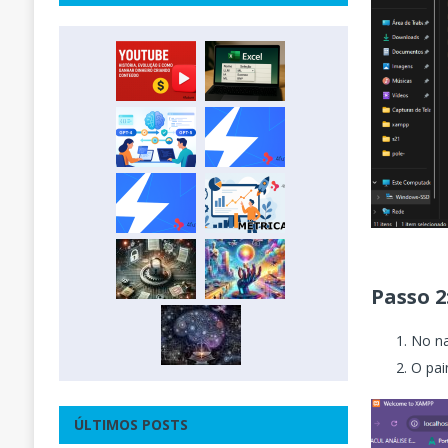
Passo 2
No na
O pai
ÚLTIMOS POSTS