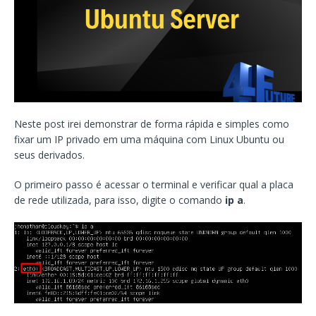
Neste post irei demonstrar de forma rápida e simples como
fixar um IP privado em uma máquina com Linux Ubuntu ou
seus derivados.
O primeiro passo é acessar o terminal e verificar qual a placa
de rede utilizada, para isso, digite o comando
ip a
.