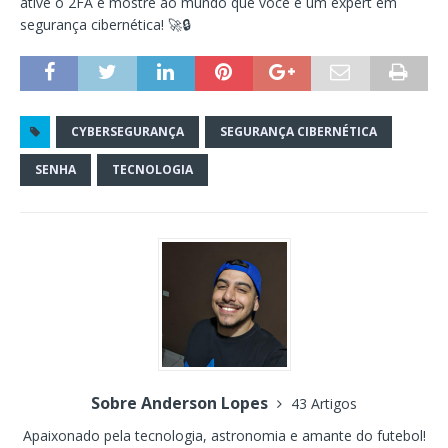
ative o 2FA e mostre ao mundo que você é um expert em
segurança cibernética! 🚀🔒
CYBERSEGURANÇA
SEGURANÇA CIBERNÉTICA
SENHA
TECNOLOGIA
Sobre Anderson Lopes
43 Artigos
Apaixonado pela tecnologia, astronomia e amante do futebol!