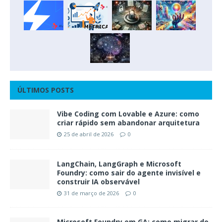
ÚLTIMOS POSTS
Vibe Coding com Lovable e Azure: como
criar rápido sem abandonar arquitetura
25 de abril de 2026
0
LangChain, LangGraph e Microsoft
Foundry: como sair do agente invisível e
construir IA observável
31 de março de 2026
0
Microsoft Foundry em GA: como migrar do