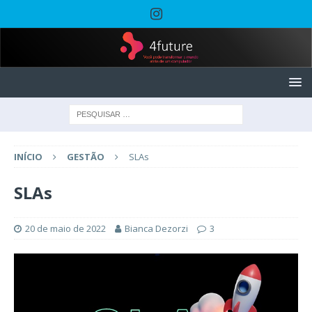
INÍCIO
GESTÃO
SLAs
SLAs
20 de maio de 2022
Bianca Dezorzi
3